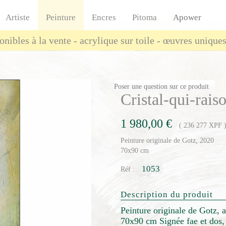
Artiste
Peinture
Encres
Pitoma
Apower
onibles à la vente - acrylique sur toile - œuvres uniques
Poser une question sur ce produit
Cristal-qui-rais
1 980,00 €
( 236 277 XPF 
Peinture originale de Gotz, 2020
70x90 cm
1053
Réf :
Description du produit
Peinture originale de Gotz, a
70x90 cm Signée fae et dos, 