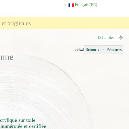
Français (FR)
 et originales
Delta-bleu
Retour vers: Peintures
onne
)
crylique sur toile
numérotée et certifiée